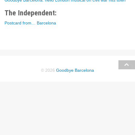
Goodbye Barcelona: hello London musical on civil war hits town
The Independent:
Postcard from… Barcelona
© 2026
Goodbye Barcelona